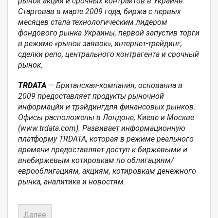
рынок акций и срочных контрактов в Украине.
Стартовав в марте 2009 года, биржа с первых
месяцев стала технологическим лидером
фондового рынка Украины, первой запустив торги
в режиме «рынок заявок», интернет-трейдинг,
сделки репо,
центрального контрагента и срочный
рынок.
TRDATA
— Британская-компания, основанн
a
в
2009 предоставляет продукты рыночной
информацйи и трэйдингдля финансовых рынков.
Офисы расположены в Лондоне, Киеве и Москве
(
www
.
trdata
.
com
). Развивает информационную
платформу
TRDATA
, которая в режиме реального
времени предоставляет
доступ к биржевыми и
внебиржевым котировкам по облигациям/
еврооблигациям, акциям, котировкам денежного
рынка, аналитике и новостям.
Далее