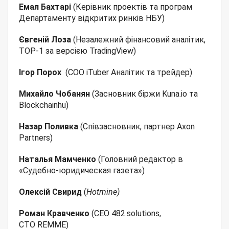
Емал Бахтарі
(Керівник проектів та програм
Департаменту відкритих ринків НБУ)
Євгеній Лоза
(Незалежний фінансовий аналітик,
TOP-1 за версією TradingView)
Ігор Порох
(COO iTuber Аналітик та трейдер)
Михайло
Чобанян
(Засновник біржи Kuna.io та
Blockchainhu)
Назар Поливка
(Співзасновник, партнер Axon
Partners)
Наталья Мамченко
(Головний редактор в
«Судебно-юридическая газета»)
Олексій Свирид
(
Hotmine)
Роман Кравченко
(CEO 482.solutions,
CTO REMME)