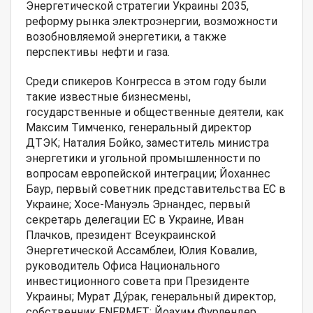
Энергетической стратегии Украины 2035,
реформу рынка электроэнергии, возможности
возобновляемой энергетики, а также
перспективы нефти и газа.
Среди спикеров Конгресса в этом году были
такие известные бизнесмены,
государственные и общественные деятели, как
Максим Тимченко, генеральный директор
ДТЭК; Наталия Бойко, заместитель министра
энергетики и угольной промышленности по
вопросам европейской интеграции; Йоханнес
Баур, первый советник представительства ЕС в
Украине; Хосе-Мануэль Эрнандес, первый
секретарь делегации ЕС в Украине, Иван
Плачков, президент Всеукраинской
Энергетической Ассамблеи, Юлия Ковалив,
руководитель Офиса Национального
инвестиционного совета при Президенте
Украины; Мурат Ду́рак, генеральный директор,
собственник ENERMET; Йоахим Фурлендер,