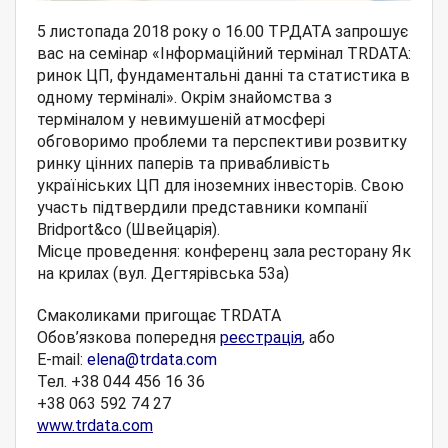
5 листопада 2018 року о 16.00 ТРДАТА запрошує
вас на семінар «Інформаційний термінал TRDATA:
ринок ЦП, фундаментальні данні та статистика в
одному терміналі». Окрім знайомства з
терміналом у невимушеній атмосфері
обговоримо проблеми та перспективи розвитку
ринку цінних паперів та привабливість
україніських ЦП для іноземних інвесторів. Свою
участь підтвердили представники компанії
Bridport&co (Швейцарія).
Місце проведення: конференц зала ресторану Як
на крилах (вул. Дегтярівсь
ка 53а)
Смаколиками пригощає TRDATA
Обов’язкова попередня
реєстрація
, або
E-mail:
elena@trdata.com
Тел. +38 044 456 16 36
+38 063 592 74 27
www.trdata.com