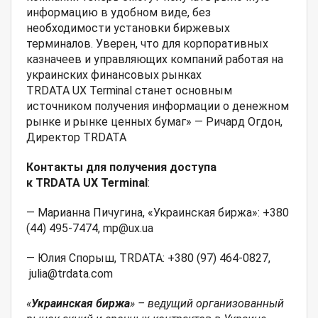
информацию в удобном виде, без
необходимости установки биржевых
терминалов. Уверен, что для корпоративных
казначеев и управляющих компаний работая на
украинских финансовых рынках
TRDATA UX Terminal станет основным
источником получения информации о денежном
рынке и рынке ценных бумаг» — Ричард Огдон,
Директор TRDATA
Контакты для получения доступа
к
TRDATA
UX
Terminal
:
— Марианна Пичугина, «Украинская биржа»: +380
(44) 495-7474, mp@ux.ua
— Юлия Спорыш, TRDATA: +380 (97) 464-0827,
julia@trdata.com
«
Украинская биржа
» – ведущий организованный