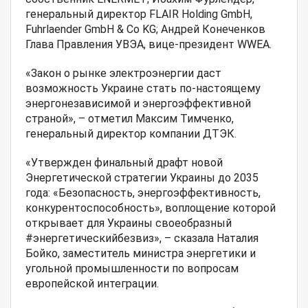
генеральный директор FLAIR Holding GmbH,
Fuhrlaender GmbH & Co KG; Андрей Конеченков
Глава Правления УВЭА, вице-президент WWEA.
«Закон о рынке электроэнергии даст
возможность Украине стать по-настоящему
энергонезависимой и энергоэффективной
страной», – отметил Максим Тимченко,
генеральный директор компании ДТЭК.
«Утвержден финальный драфт новой
Энергетической стратегии Украины до 2035
года: «Безопасность, энергоэффективность,
конкурентоспособность», воплощение которой
открывает для Украины своеобразный
#энергетическийбезвиз», – сказала Наталия
Бойко, заместитель министра энергетики и
угольной промышленности по вопросам
европейской интеграции.