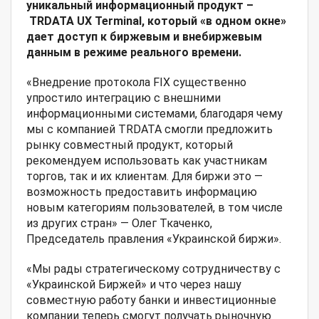
уникальный информационный продукт –
TRDATA
UX
Terminal
, который «в одном окне»
дает доступ к биржевым и внебиржевым
данным в режиме реального времени.
«Внедрение протокола FIX существенно
упростило интеграцию с внешними
информационными системами, благодаря чему
мы c компанией TRDATA смогли предложить
рынку совместный продукт, который
рекомендуем использовать как участникам
торгов, так и их клиентам. Для биржи это —
возможность предоставить информацию
новым категориям пользователей, в том числе
из других стран» — Олег Ткаченко,
Председатель правления «Украинской биржи».
«Мы рады стратегическому сотрудничеству с
«Украинской Биржей» и что через нашу
совместную работу банки и инвестиционные
компании теперь смогут получать рыночную