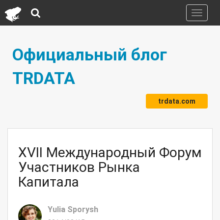
Toggle
navigati
Официальный блог
TRDATA
trdata.com
XVII Международный Форум
Участников Рынка
Капитала
Yulia Sporysh