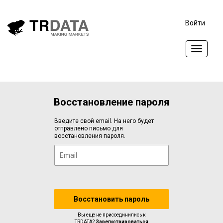
Войти
Toggle
navigat
Восстановление пароля
Введите свой email. На него будет
отправлено письмо для
восстановления пароля.
Вы еще не присоединились к
TRDATA?
Зарегистрироваться